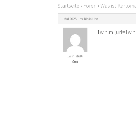
Startseite
›
Foren
›
Was ist Kartoma
1. Mai 2025 um 18:44 Uhr
1win.m [url=1win
1win_duKi
Gast