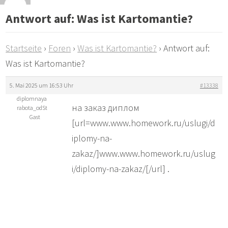
Antwort auf: Was ist Kartomantie?
Startseite
›
Foren
›
Was ist Kartomantie?
›
Antwort auf:
Was ist Kartomantie?
5. Mai 2025 um 16:53 Uhr
#13338
diplomnaya
на заказ диплом
rabota_odSt
Gast
[url=www.www.homework.ru/uslugi/d
iplomy-na-
zakaz/]www.www.homework.ru/uslug
i/diplomy-na-zakaz/[/url] .