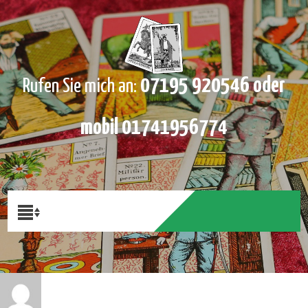
07195 920546 oder
Rufen Sie mich an:
mobil 01741956774