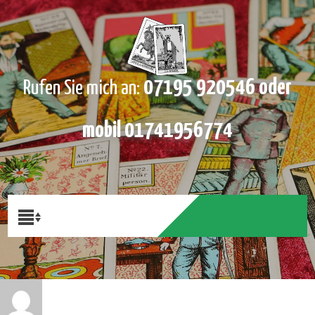
07195 920546 oder
Rufen Sie mich an:
mobil 01741956774