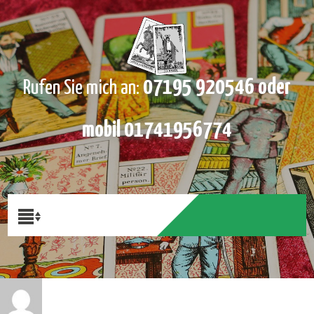
07195 920546 oder
Rufen Sie mich an:
mobil 01741956774