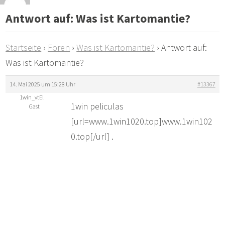
Antwort auf: Was ist Kartomantie?
Startseite
›
Foren
›
Was ist Kartomantie?
›
Antwort auf:
Was ist Kartomantie?
14. Mai 2025 um 15:28 Uhr
#13367
1win_vtEl
1win peliculas
Gast
[url=www.1win1020.top]www.1win102
0.top[/url] .