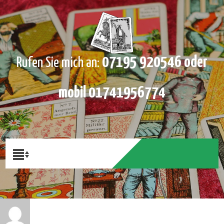
07195 920546 oder
Rufen Sie mich an:
mobil 01741956774