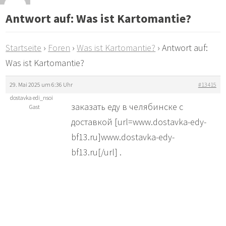
Antwort auf: Was ist Kartomantie?
Startseite
›
Foren
›
Was ist Kartomantie?
›
Antwort auf:
Was ist Kartomantie?
29. Mai 2025 um 6:36 Uhr
#13415
dostavka edi_nsoi
заказать еду в челябинске с
Gast
доставкой [url=www.dostavka-edy-
bf13.ru]www.dostavka-edy-
bf13.ru[/url] .