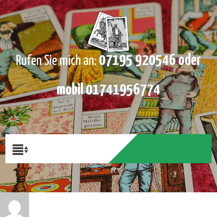
07195 920546 oder
Rufen Sie mich an:
mobil 01741956774