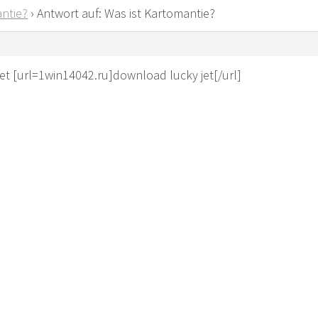
ntie?
›
Antwort auf: Was ist Kartomantie?
et [url=1win14042.ru]download lucky jet[/url]