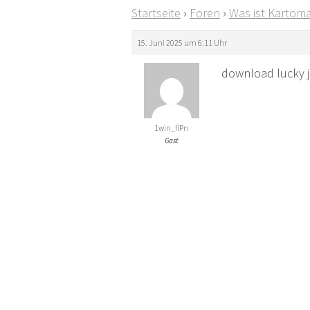
Startseite
›
Foren
›
Was ist Kartoma
15. Juni 2025 um 6:11 Uhr
download lucky j
1win_flPn
Gast