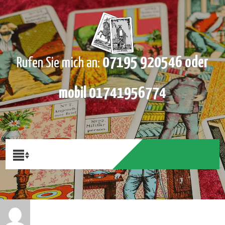
07195 920546 oder
Rufen Sie mich an:
mobil 01741956774