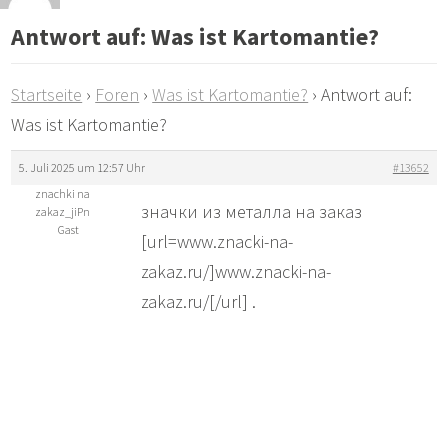
Antwort auf: Was ist Kartomantie?
Startseite
›
Foren
›
Was ist Kartomantie?
›
Antwort auf:
Was ist Kartomantie?
5. Juli 2025 um 12:57 Uhr
#13652
znachki na
значки из металла на заказ
zakaz_jiPn
Gast
[url=www.znacki-na-
zakaz.ru/]www.znacki-na-
zakaz.ru/[/url] .