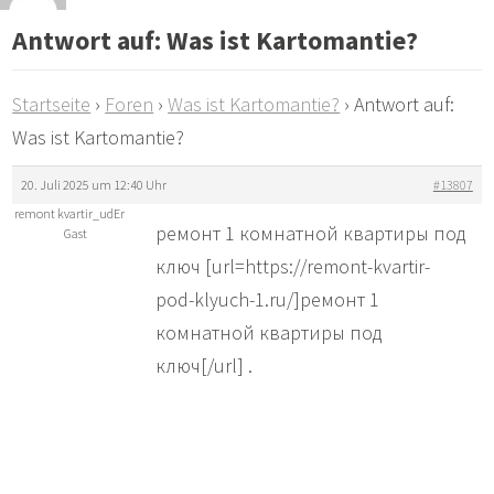
Antwort auf: Was ist Kartomantie?
Startseite
›
Foren
›
Was ist Kartomantie?
›
Antwort auf:
Was ist Kartomantie?
20. Juli 2025 um 12:40 Uhr
#13807
remont kvartir_udEr
ремонт 1 комнатной квартиры под
Gast
ключ [url=https://remont-kvartir-
pod-klyuch-1.ru/]ремонт 1
комнатной квартиры под
ключ[/url] .