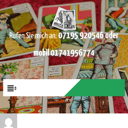
07195 920546 oder
Rufen Sie mich an:
mobil 01741956774