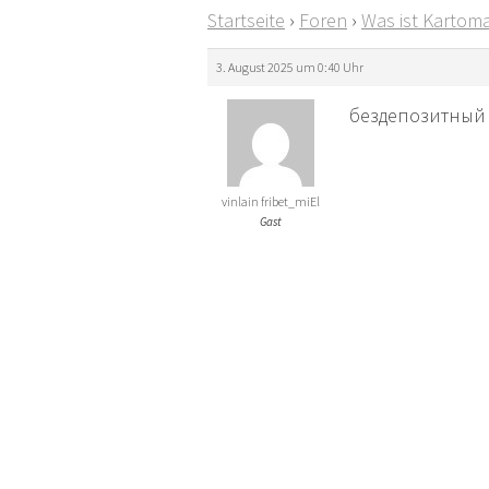
Startseite
›
Foren
›
Was ist Kartoma
3. August 2025 um 0:40 Uhr
бездепозитный фр
vinlain fribet_miEl
Gast