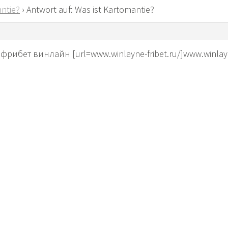
ntie?
›
Antwort auf: Was ist Kartomantie?
ибет винлайн [url=www.winlayne-fribet.ru/]www.winlayne-f