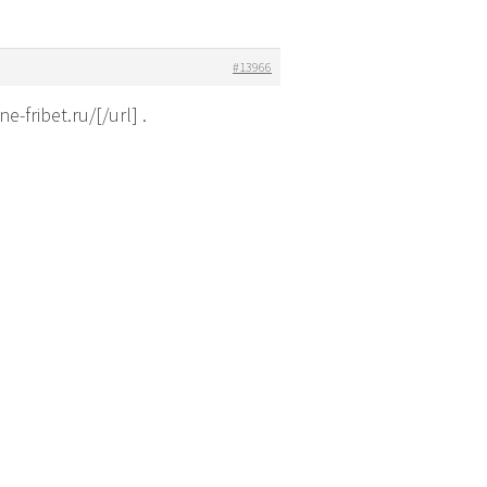
#13966
ribet.ru/[/url] .