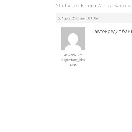
Startseite
›
Foren
›
Was ist Kartoma
5. August 2025 um 0:03 Uhr
автокредит банк 
avtokrediti v
Kirgizstane_ldsa
Gast