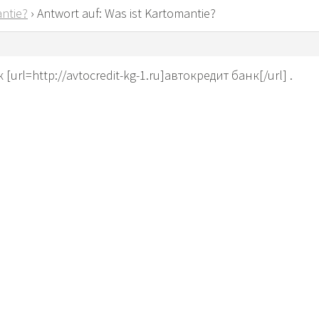
ntie?
›
Antwort auf: Was ist Kartomantie?
[url=http://avtocredit-kg-1.ru]автокредит банк[/url] .