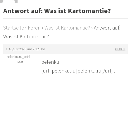
Antwort auf: Was ist Kartomantie?
Startseite
›
Foren
›
Was ist Kartomantie?
›
Antwort auf:
Was ist Kartomantie?
7. August 2025 um 2:32 Uhr
#14031
pelenku.ru_eoKl
pelenku
Gast
[url=pelenku.ru]pelenku.ru[/url] .