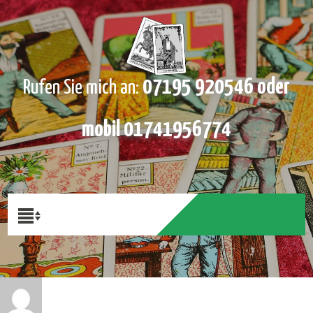
07195 920546 oder
Rufen Sie mich an:
mobil 01741956774