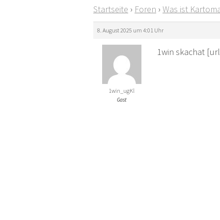
Startseite
›
Foren
›
Was ist Kartoma
8. August 2025 um 4:01 Uhr
1win skachat [ur
1win_ugKl
Gast