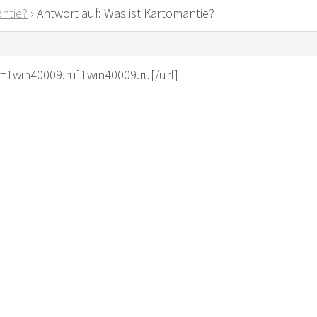
ntie?
›
Antwort auf: Was ist Kartomantie?
l=1win40009.ru]1win40009.ru[/url]