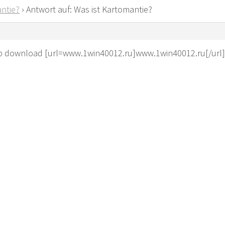
ntie?
›
Antwort auf: Was ist Kartomantie?
pp download [url=www.1win40012.ru]www.1win40012.ru[/url]