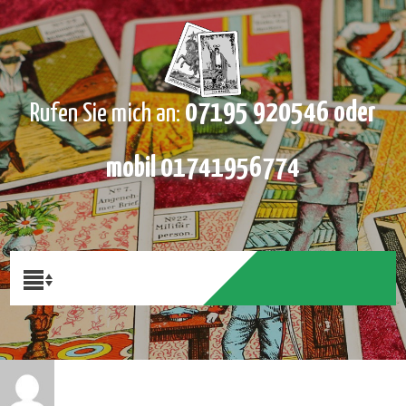
07195 920546 oder
Rufen Sie mich an:
mobil 01741956774