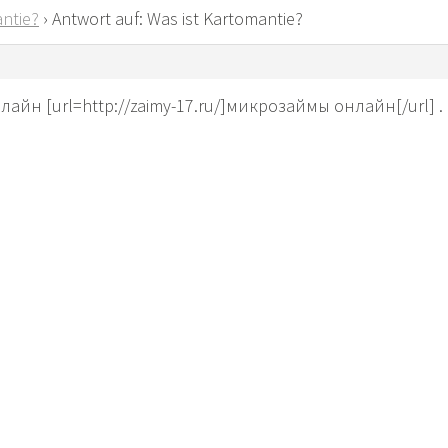
ntie?
›
Antwort auf: Was ist Kartomantie?
йн [url=http://zaimy-17.ru/]микрозаймы онлайн[/url] .