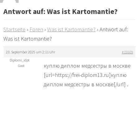
Antwort auf: Was ist Kartomantie?
Startseite
›
Foren
›
Was ist Kartomantie?
›
Antwort auf:
Was ist Kartomantie?
23. September 2025 um 2:11 Uhr
#15509
Diplomi_idpt
куплю диплом медсестры в москве
Gast
[url=https://frei-diplom13.ru]куплю
диплом медсестры в москве[/url] .