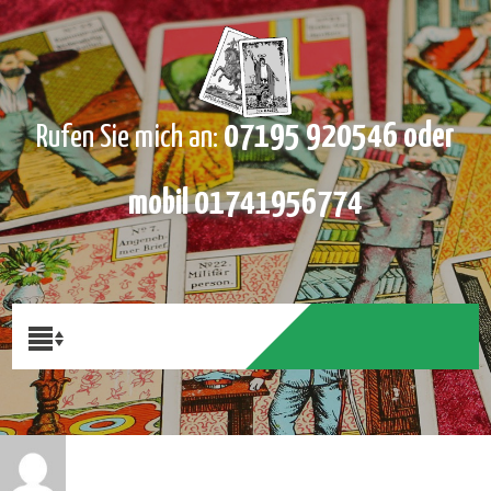
07195 920546 oder
Rufen Sie mich an:
mobil 01741956774