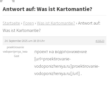
Antwort auf: Was ist Kartomantie?
Startseite
›
Foren
›
Was ist Kartomantie?
›
Antwort auf:
Was ist Kartomantie?
24. September 2025 um 18:19 Uhr
#15623
proektirovanie
проект на водопонижение
vodoponijeniya_iwsa
Gast
[url=proektirovanie-
vodoponizheniya.ru]proektirovanie-
vodoponizheniya.ru[/url] .