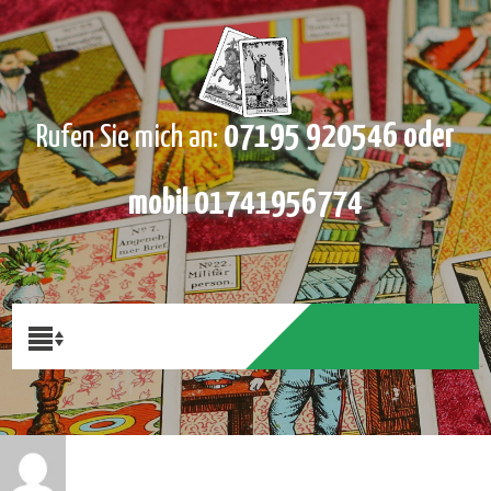
07195 920546 oder
Rufen Sie mich an:
mobil 01741956774