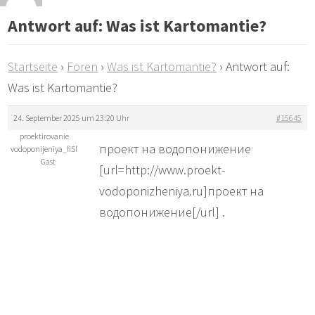
Antwort auf: Was ist Kartomantie?
Startseite
›
Foren
›
Was ist Kartomantie?
›
Antwort auf:
Was ist Kartomantie?
24. September 2025 um 23:20 Uhr
#15645
proektirovanie
проект на водопонижение
vodoponijeniya_fiSl
Gast
[url=http://www.proekt-
vodoponizheniya.ru]проект на
водопонижение[/url] .