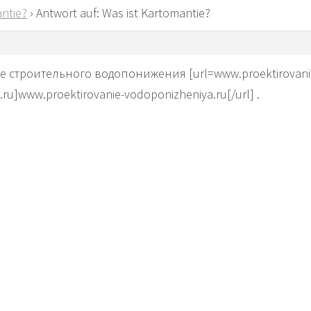
ntie?
›
Antwort auf: Was ist Kartomantie?
 строительного водопонижения [url=www.proektirovani
ru]www.proektirovanie-vodoponizheniya.ru[/url] .