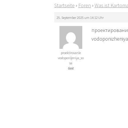
Startseite
›
Foren
›
Was ist Kartoma
25. September 2025 um 14:12 Uhr
проектирование
vodoponizheniya.
proektirovanie
vodoponijeniya_so
sa
Gast