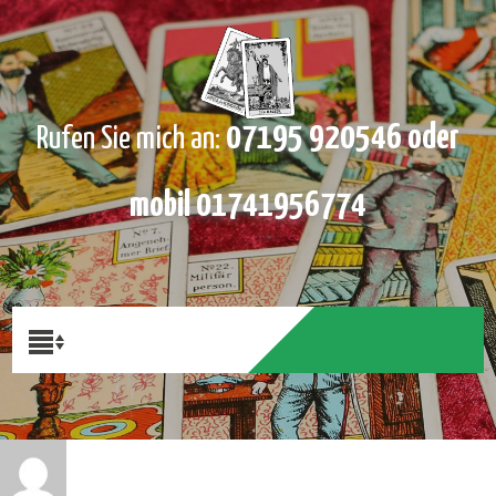
07195 920546 oder
Rufen Sie mich an:
mobil 01741956774