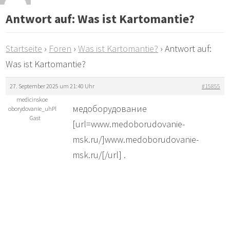
Antwort auf: Was ist Kartomantie?
Startseite
›
Foren
›
Was ist Kartomantie?
›
Antwort auf:
Was ist Kartomantie?
27. September 2025 um 21:40 Uhr
#15855
medicinskoe
медоборудование
oborydovanie_uhPl
Gast
[url=www.medoborudovanie-
msk.ru/]www.medoborudovanie-
msk.ru/[/url] .