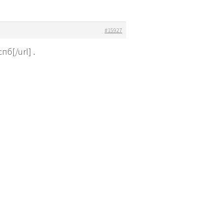
#15927
б[/url] .