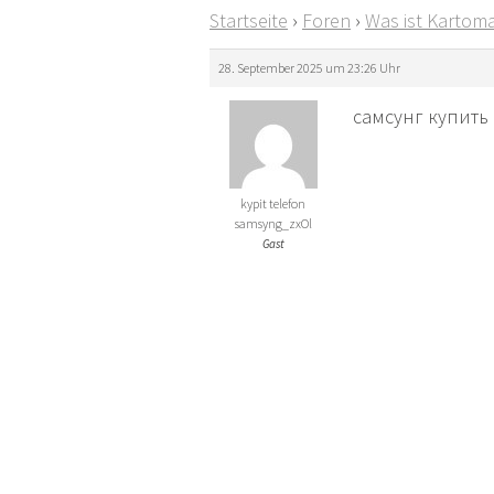
Startseite
›
Foren
›
Was ist Kartoma
28. September 2025 um 23:26 Uhr
самсунг купить с
kypit telefon
samsyng_zxOl
Gast