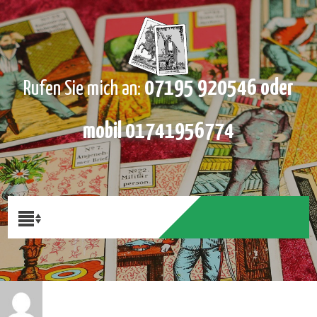
07195 920546 oder
Rufen Sie mich an:
mobil 01741956774