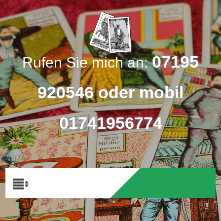
07195
Rufen Sie mich an:
920546 oder mobil
01741956774