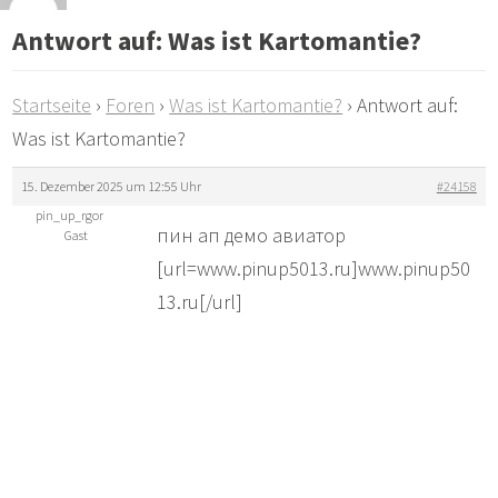
Antwort auf: Was ist Kartomantie?
Startseite
›
Foren
›
Was ist Kartomantie?
›
Antwort auf:
Was ist Kartomantie?
15. Dezember 2025 um 12:55 Uhr
#24158
pin_up_rgor
пин ап демо авиатор
Gast
[url=www.pinup5013.ru]www.pinup50
13.ru[/url]