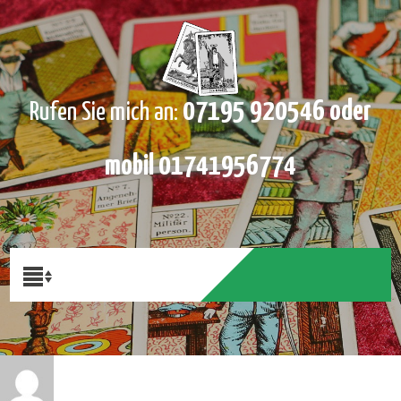
07195 920546 oder
Rufen Sie mich an:
mobil 01741956774