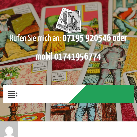
07195 920546 oder
Rufen Sie mich an:
mobil 01741956774