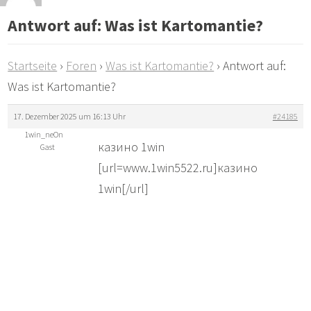
Antwort auf: Was ist Kartomantie?
Startseite
›
Foren
›
Was ist Kartomantie?
›
Antwort auf:
Was ist Kartomantie?
17. Dezember 2025 um 16:13 Uhr
#24185
1win_neOn
казино 1win
Gast
[url=www.1win5522.ru]казино
1win[/url]