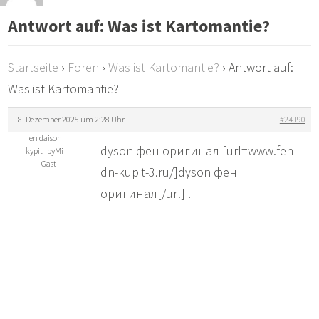
Antwort auf: Was ist Kartomantie?
Startseite
›
Foren
›
Was ist Kartomantie?
›
Antwort auf:
Was ist Kartomantie?
18. Dezember 2025 um 2:28 Uhr
#24190
fen daison
dyson фен оригинал [url=www.fen-
kypit_byMi
Gast
dn-kupit-3.ru/]dyson фен
оригинал[/url] .