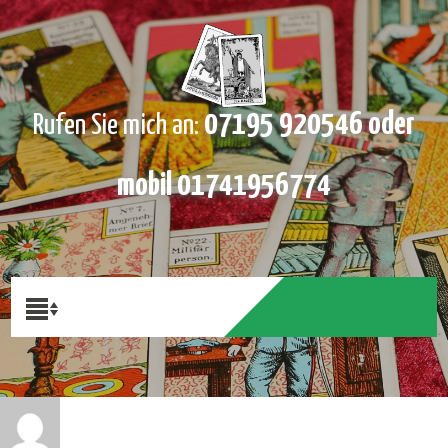
07195 920546 oder
Rufen Sie mich an:
mobil 01741956774