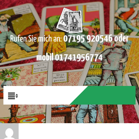
07195 920546 oder
Rufen Sie mich an:
mobil 01741956774