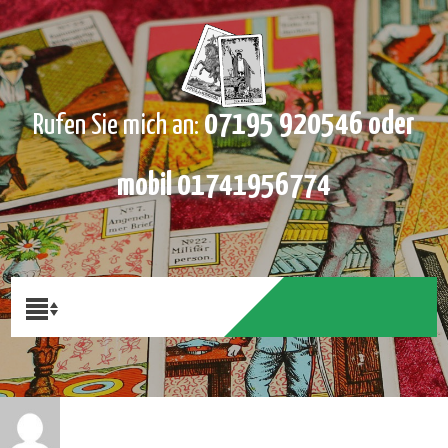
07195 920546 oder
Rufen Sie mich an:
mobil 01741956774