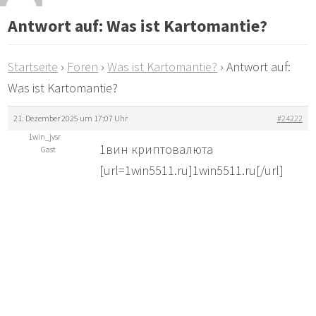
Antwort auf: Was ist Kartomantie?
Startseite
›
Foren
›
Was ist Kartomantie?
›
Antwort auf:
Was ist Kartomantie?
21. Dezember 2025 um 17:07 Uhr
#24222
1win_jvsr
1вин криптовалюта
Gast
[url=1win5511.ru]1win5511.ru[/url]