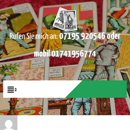
07195 920546 oder
Rufen Sie mich an:
mobil 01741956774