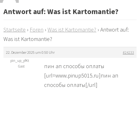
Antwort auf: Was ist Kartomantie?
Startseite
›
Foren
›
Was ist Kartomantie?
›
Antwort auf:
Was ist Kartomantie?
22. Dezember 2025 um 0:50 Uhr
#24233
pin_up_yfKt
пин ап способы оплаты
Gast
[url=www.pinup5015.ru]пин ап
способы оплаты[/url]