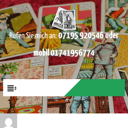
07195 920546 oder
Rufen Sie mich an:
mobil 01741956774