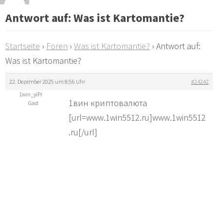
Antwort auf: Was ist Kartomantie?
Startseite
›
Foren
›
Was ist Kartomantie?
›
Antwort auf:
Was ist Kartomantie?
22. Dezember 2025 um 8:56 Uhr
#24242
1win_yiPr
1вин криптовалюта
Gast
[url=www.1win5512.ru]www.1win5512
.ru[/url]