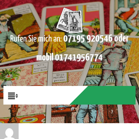
07195 920546 oder
Rufen Sie mich an:
mobil 01741956774