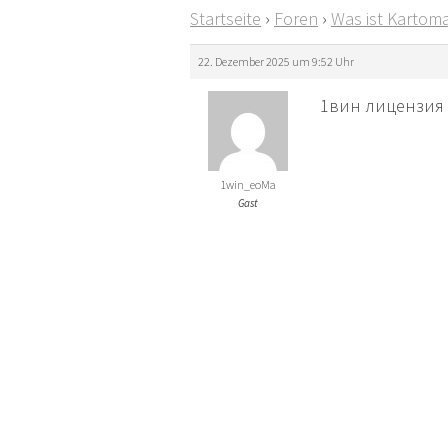
Startseite
›
Foren
›
Was ist Kartoma
22. Dezember 2025 um 9:52 Uhr
1вин лицензия у
1win_eoMa
Gast