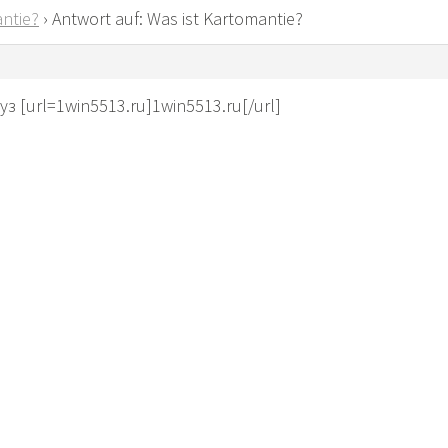
ntie?
›
Antwort auf: Was ist Kartomantie?
з [url=1win5513.ru]1win5513.ru[/url]