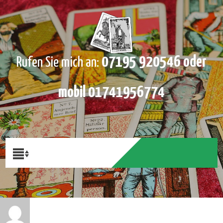
07195 920546 oder
Rufen Sie mich an:
mobil 01741956774