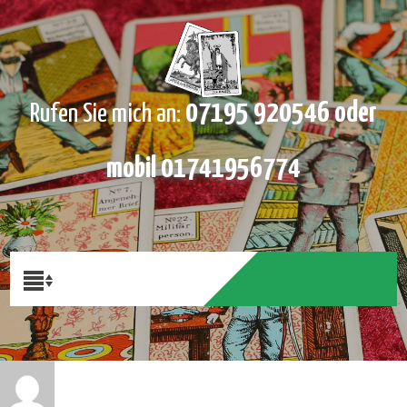
07195 920546 oder
Rufen Sie mich an:
mobil 01741956774