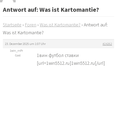
Antwort auf: Was ist Kartomantie?
Startseite
›
Foren
›
Was ist Kartomantie?
›
Antwort auf:
Was ist Kartomantie?
23. Dezember 2025 um 1:07 Uhr
#24262
1win_rnPr
1вин футбол ставки
Gast
[url=1win5512.ru]1win5512.ru[/url]