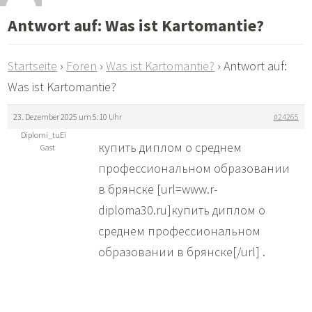
Antwort auf: Was ist Kartomantie?
Startseite
›
Foren
›
Was ist Kartomantie?
›
Antwort auf:
Was ist Kartomantie?
23. Dezember 2025 um 5:10 Uhr
#24265
Diplomi_tuEi
купить диплом о среднем
Gast
профессиональном образовании
в брянске [url=www.r-
diploma30.ru]купить диплом о
среднем профессиональном
образовании в брянске[/url] .