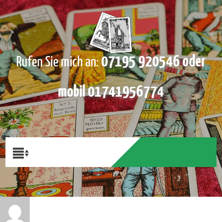
07195 920546 oder
Rufen Sie mich an:
mobil 01741956774