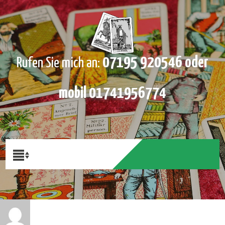
07195 920546 oder
Rufen Sie mich an:
mobil 01741956774