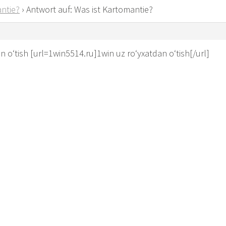
ntie?
›
Antwort auf: Was ist Kartomantie?
n o‘tish [url=1win5514.ru]1win uz ro‘yxatdan o‘tish[/url]