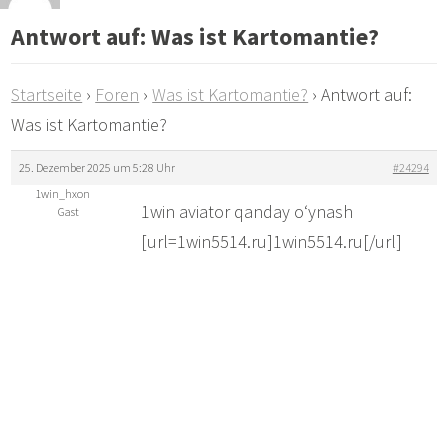
Antwort auf: Was ist Kartomantie?
Startseite
›
Foren
›
Was ist Kartomantie?
›
Antwort auf:
Was ist Kartomantie?
25. Dezember 2025 um 5:28 Uhr
#24294
1win_hxon
1win aviator qanday o‘ynash
Gast
[url=1win5514.ru]1win5514.ru[/url]