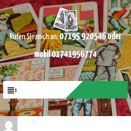
07195 920546 oder
Rufen Sie mich an:
mobil 01741956774