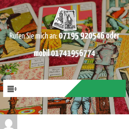
07195 920546 oder
Rufen Sie mich an:
mobil 01741956774