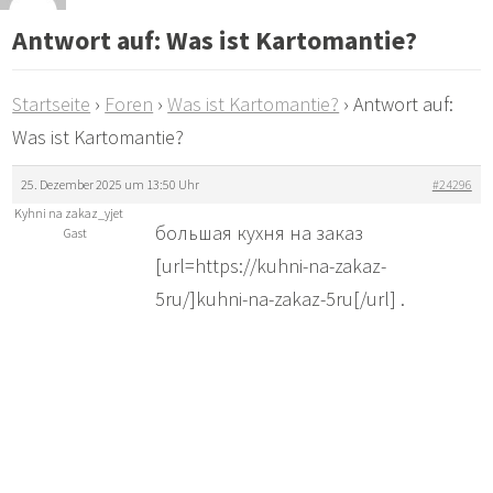
Antwort auf: Was ist Kartomantie?
Startseite
›
Foren
›
Was ist Kartomantie?
›
Antwort auf:
Was ist Kartomantie?
25. Dezember 2025 um 13:50 Uhr
#24296
Kyhni na zakaz_yjet
большая кухня на заказ
Gast
[url=https://kuhni-na-zakaz-
5ru/]kuhni-na-zakaz-5ru[/url] .