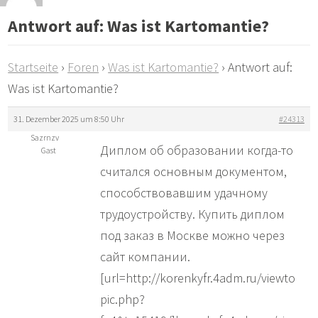
Antwort auf: Was ist Kartomantie?
Startseite
›
Foren
›
Was ist Kartomantie?
›
Antwort auf:
Was ist Kartomantie?
31. Dezember 2025 um 8:50 Uhr
#24313
Sazrnzv
Диплом об образовании когда-то
Gast
считался основным документом,
способствовавшим удачному
трудоустройству. Купить диплом
под заказ в Москве можно через
сайт компании.
[url=http://korenkyfr.4adm.ru/viewto
pic.php?