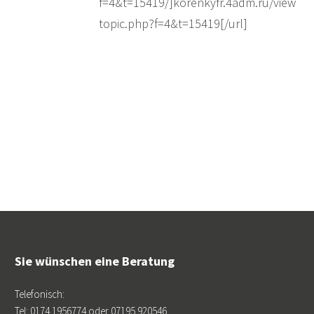
f=4&t=15419/]korenkyfr.4adm.ru/view
topic.php?f=4&t=15419[/url]
Sie wünschen eine Beratung
Telefonisch:
Tel: 0174 1956774 oder 07195 920546