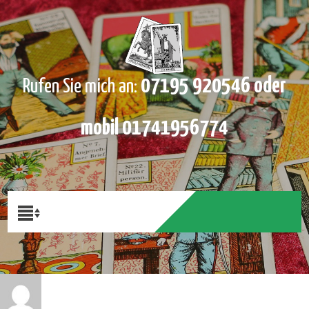
07195 920546 oder
Rufen Sie mich an:
mobil 01741956774