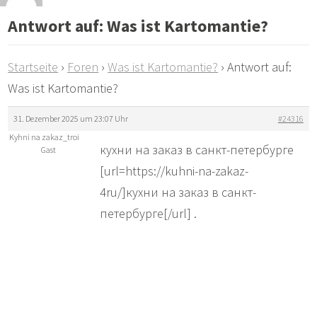
Antwort auf: Was ist Kartomantie?
Startseite
›
Foren
›
Was ist Kartomantie?
›
Antwort auf:
Was ist Kartomantie?
31. Dezember 2025 um 23:07 Uhr
#24316
Kyhni na zakaz_troi
кухни на заказ в санкт-петербурге
Gast
[url=https://kuhni-na-zakaz-
4ru/]кухни на заказ в санкт-
петербурге[/url] .