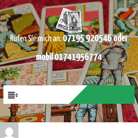
07195 920546 oder
Rufen Sie mich an:
mobil 01741956774