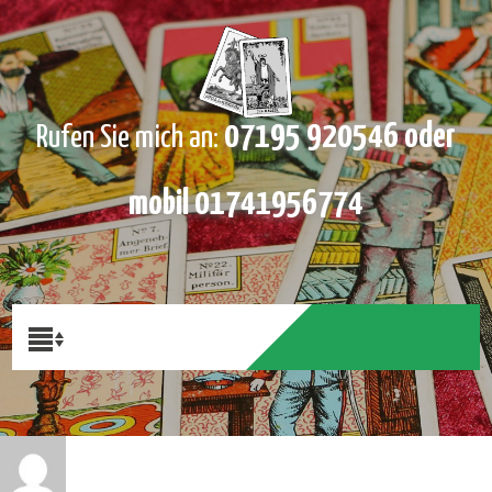
07195 920546 oder
Rufen Sie mich an:
mobil 01741956774