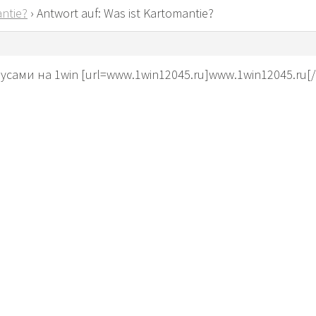
ntie?
›
Antwort auf: Was ist Kartomantie?
нусами на 1win [url=www.1win12045.ru]www.1win12045.ru[/