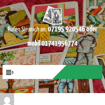
07195 920546 oder
Rufen Sie mich an:
mobil 01741956774