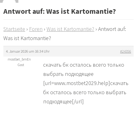
Antwort auf: Was ist Kartomantie?
Startseite
›
Foren
›
Was ist Kartomantie?
›
Antwort auf:
Was ist Kartomantie?
4. Januar 2026 um 16:34 Uhr
#24356
mostbet_bmEn
скачать бк осталось всего только
Gast
выбрать подходящее
[url=www.mostbet2029.help]скачать
бк осталось всего только выбрать
подходящее[/url]