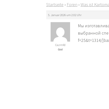
Startseite
›
Foren
›
Was ist Kartoma
5. Januar 2026 um 2:02 Uhr
Мы изготавлив
выбранной специ
f=25&t=1314/]ba
Cazrmfd
Gast