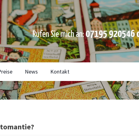
07195 920546 o
Rufen Sie mich an:
Preise
News
Kontakt
rtomantie?