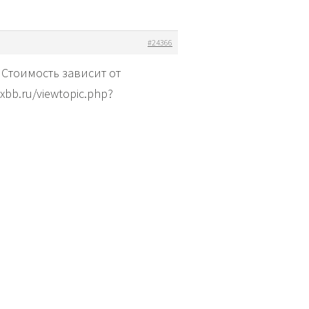
#24366
Стоимость зависит от
bb.ru/viewtopic.php?