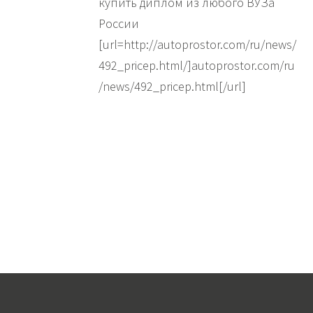
купить диплом из любого ВУЗа
России
[url=http://autoprostor.com/ru/news/
492_pricep.html/]autoprostor.com/ru
/news/492_pricep.html[/url]