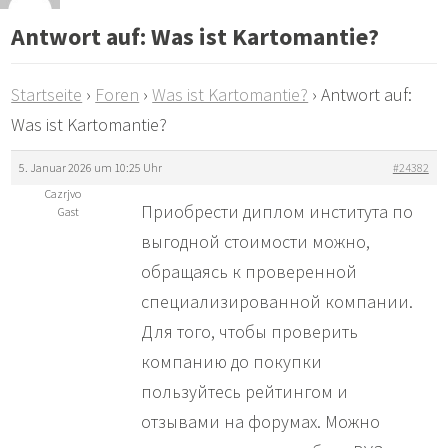
Antwort auf: Was ist Kartomantie?
Startseite
›
Foren
›
Was ist Kartomantie?
›
Antwort auf:
Was ist Kartomantie?
5. Januar 2026 um 10:25 Uhr
#24382
Cazrjvo
Приобрести диплом института по
Gast
выгодной стоимости можно,
обращаясь к проверенной
специализированной компании.
Для того, чтобы проверить
компанию до покупки
пользуйтесь рейтингом и
отзывами на форумах. Можно