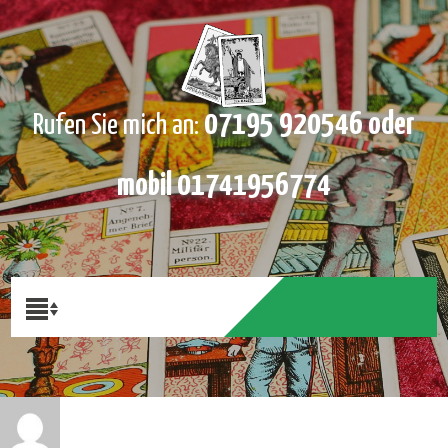
07195 920546 oder
Rufen Sie mich an:
mobil 01741956774