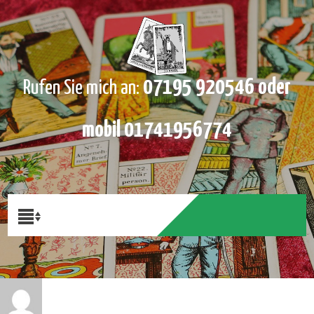
07195 920546 oder
Rufen Sie mich an:
mobil 01741956774