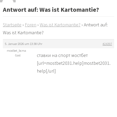
Antwort auf: Was ist Kartomantie?
Startseite
›
Foren
›
Was ist Kartomantie?
›
Antwort auf:
Was ist Kartomantie?
5. Januar 2026 um 13:38 Uhr
#24397
mostbet_bcma
ставки на спорт мостбет
Gast
[url=mostbet2031.help]mostbet2031.
help[/url]