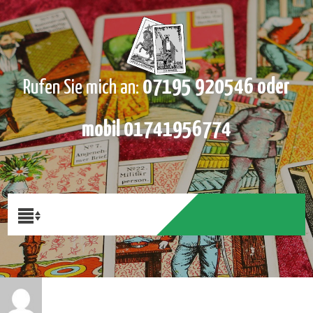
07195 920546 oder
Rufen Sie mich an:
mobil 01741956774